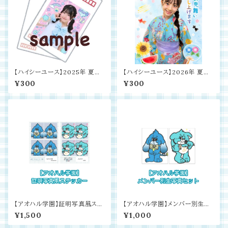
【ハイシーユース】2025年 夏の
【ハイシーユース】2026年 夏の
オリジナルポストカード
オリジナルポストカード
¥300
¥300
【アオハル学園】証明写真風ステ
【アオハル学園】メンバー別生写
ッカー
真セット
¥1,500
¥1,000