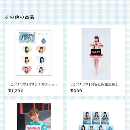
その他の商品
【セツナソウ】オリジナルステッカ
【セツナソウ】渋谷とあ生誕祭20
ー vol.1
26 写真
¥1,200
¥300