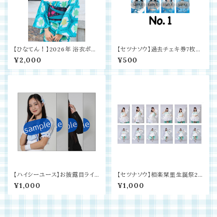
【ひなてん！】2026年 浴衣ポス
【セツナソウ】過去チェキ券7枚セ
トカード（4枚1セット）
ット
¥2,000
¥500
【ハイシーユース】お披露目ライ
【セツナソウ】相楽栞里生誕祭20
ブグッズ 生写真
25グッズ生写真（4枚セット）
¥1,000
¥1,000